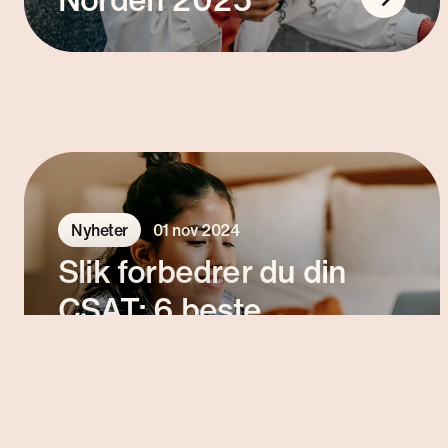
Nyheter
01 nov 2024
Slik forbedrer du din
CSAT: 6 beste
praksiser for
kundetilfredshet