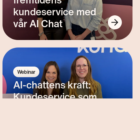
kundeservice med
vår AI Chat
Webinar
AI-chattens kraft:
Kundeservice som
navet i din AI-strategi