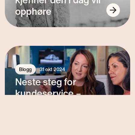
opphøre
Blogg
31 okt 2024
Neste steg for
kundeservice –
trendene å følge
med på mot 2025