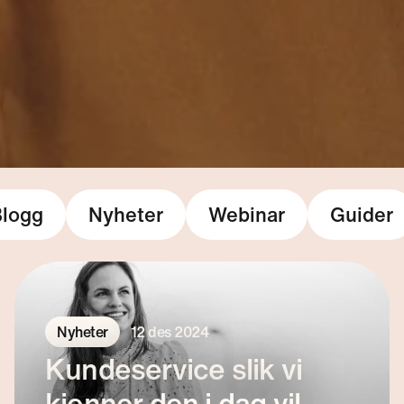
Blogg
Nyheter
Webinar
Guider
Nyheter
12 des 2024
Kundeservice slik vi
kjenner den i dag vil