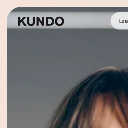
Løs
AI Ti
Know
AI Ch