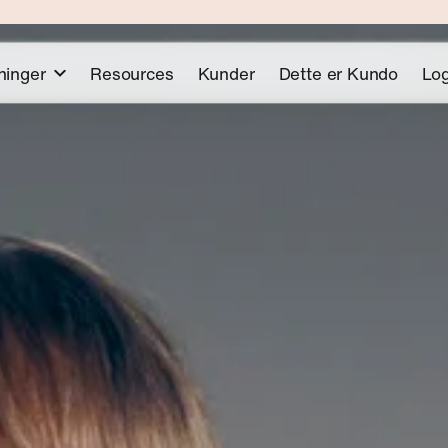
ninger
Resources
Kunder
Dette er Kundo
Log
cketing
Mail
Lanseringswe
CSAT
ledge Agent
Forum
Kundo AI Suite er live 
at