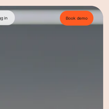
g in
Book demo
binar
→