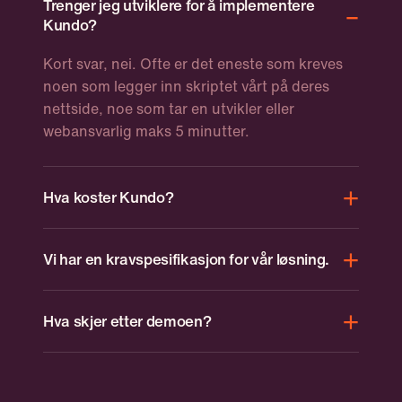
Trenger jeg utviklere for å implementere
Kundo?
Kort svar, nei. Ofte er det eneste som kreves
noen som legger inn skriptet vårt på deres
nettside, noe som tar en utvikler eller
webansvarlig maks 5 minutter.
Hva koster Kundo?
Kundo starter på 8000 kr i måneden. Prisen
Vi har en kravspesifikasjon for vår løsning.
tilpasses etter brukere, volum og hvilke
funksjoner dere bruker.
Når dere sender inn skjemaet, tar vi kontakt
Hva skjer etter demoen?
med en gang. Da kan vi se over om vi oppfyller
deres krav før vi avtaler tid for et møte.
Vi setter en tydelig plan med målet om at dere
skal få alt dere trenger for å ta en beslutning.