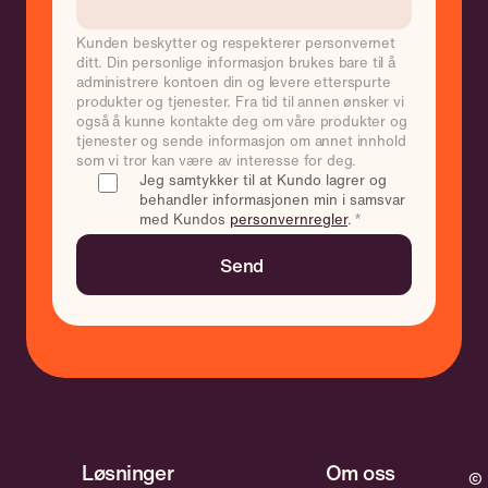
Kunden beskytter og respekterer personvernet
ditt. Din personlige informasjon brukes bare til å
administrere kontoen din og levere etterspurte
produkter og tjenester. Fra tid til annen ønsker vi
også å kunne kontakte deg om våre produkter og
tjenester og sende informasjon om annet innhold
som vi tror kan være av interesse for deg.
Jeg samtykker til at Kundo lagrer og
behandler informasjonen min i samsvar
med Kundos
personvernregler
.
*