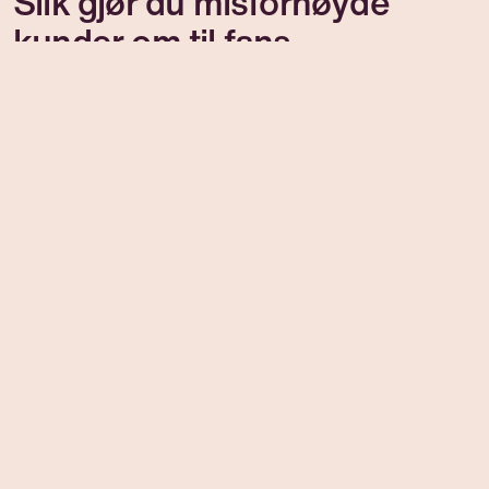
Slik gjør du misfornøyde
kunder om til fans
I denne guiden peker vi på verdien som ligger i
kundeklager, og tar deg gjennom 7 steg til bedre...
Read more →