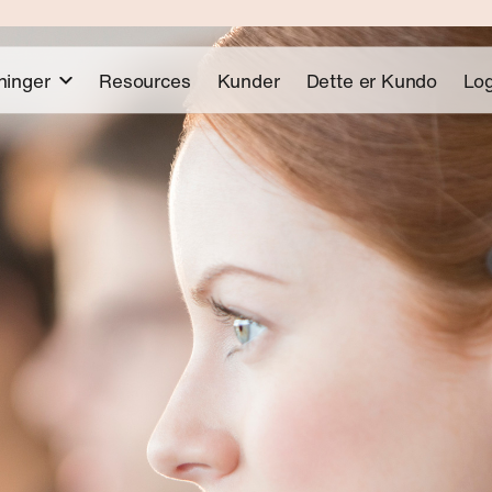
ninger
Resources
Kunder
Dette er Kundo
Log
cketing
Mail
Lanseringswe
CSAT
ledge Agent
Forum
Kundo AI Suite er live 
at