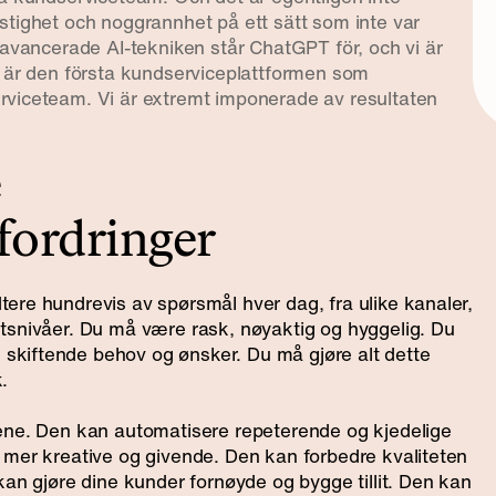
stighet och noggrannhet på ett sätt som inte var
 avancerade AI-tekniken står ChatGPT för, och vi är
o är den första kundserviceplattformen som
rviceteam. Vi är extremt imponerade av resultaten
e
fordringer
ere hundrevis av spørsmål hver dag, fra ulike kanaler,
tsnivåer. Du må være rask, nøyaktig og hyggelig. Du
kiftende behov og ønsker. Du må gjøre alt dette
.
gene. Den kan automatisere repeterende og kjedelige
 mer kreative og givende. Den kan forbedre kvaliteten
kan gjøre dine kunder fornøyde og bygge tillit. Den kan