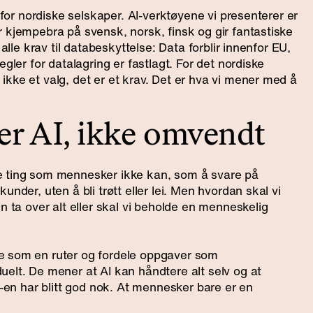
g for nordiske selskaper. AI-verktøyene vi presenterer er
 kjempebra på svensk, norsk, finsk og gir fantastiske
 alle krav til databeskyttelse: Data forblir innenfor EU,
egler for datalagring er fastlagt. For det nordiske
kke et valg, det er et krav. Det er hva vi mener med å
er AI, ikke omvendt
e ting som mennesker ikke kan, som å svare på
under, uten å bli trøtt eller lei. Men hvordan skal vi
n ta over alt eller skal vi beholde en menneskelig
e som en ruter og fordele oppgaver som
uelt. De mener at AI kan håndtere alt selv og at
I-en har blitt god nok. At mennesker bare er en