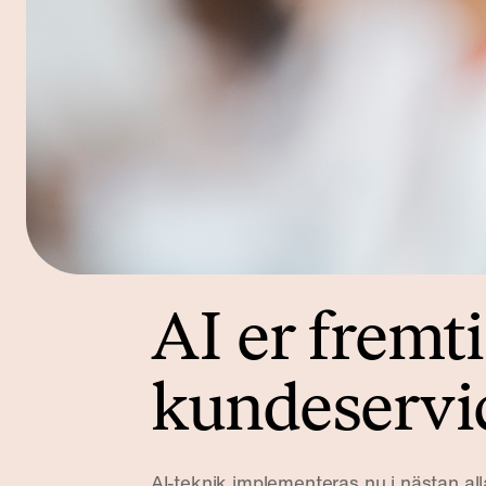
AI er fremt
kundeservi
AI-teknik implementeras nu i nästan al