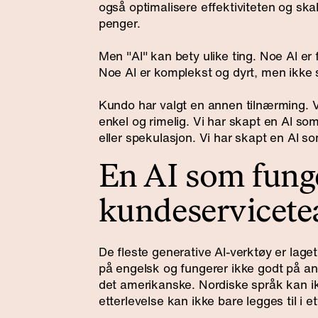
også optimalisere effektiviteten og skal
penger.
Men "AI" kan bety ulike ting. Noe AI er f
Noe AI er komplekst og dyrt, men ikke s
Kundo har valgt en annen tilnærming. V
enkel og rimelig. Vi har skapt en AI s
eller spekulasjon. Vi har skapt en AI so
En AI som funge
kundeservicet
De fleste generative AI-verktøy er lag
på engelsk og fungerer ikke godt på and
det amerikanske. Nordiske språk kan i
etterlevelse kan ikke bare legges til i e