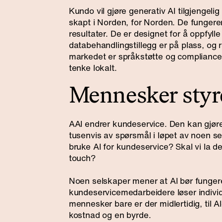
Kundo vil gjøre generativ AI tilgjengeli
skapt i Norden, for Norden. De fungerer
resultater. De er designet for å oppfylle
databehandlingstillegg er på plass, og r
markedet er språkstøtte og compliance i
tenke lokalt.
Mennesker styr
AAI endrer kundeservice. Den kan gjør
tusenvis av spørsmål i løpet av noen sek
bruke AI for kundeservice? Skal vi la de
touch?
Noen selskaper mener at AI bør funger
kundeservicemedarbeidere løser individ
mennesker bare er der midlertidig, til A
kostnad og en byrde.