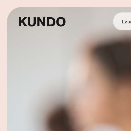
Løs
AI Ti
Know
AI Ch