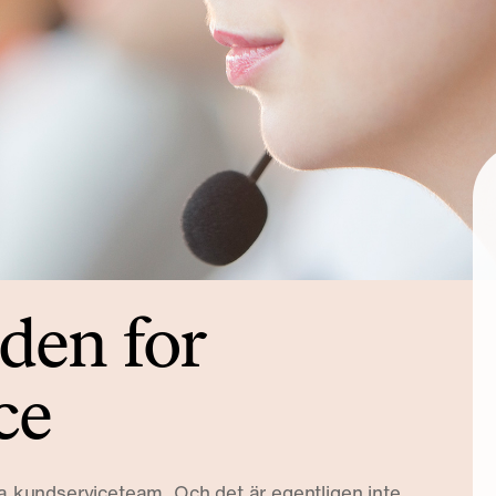
iden for
ce
la kundserviceteam. Och det är egentligen inte