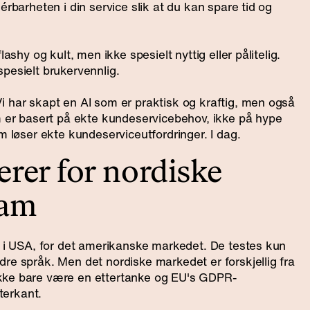
érbarheten i din service slik at du kan spare tid og
lashy og kult, men ikke spesielt nyttig eller pålitelig.
pesielt brukervennlig.
i har skapt en AI som er praktisk og kraftig, men også
om er basert på ekte kundeservicebehov, ikke på hype
m løser ekte kundeserviceutfordringer. I dag.
rer for nordiske
eam
et i USA, for det amerikanske markedet. De testes kun
re språk. Men det nordiske markedet er forskjellig fra
kke bare være en ettertanke og EU's GDPR-
tterkant.