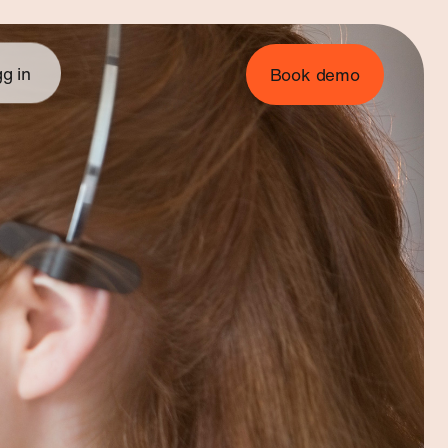
g in
Book demo
binar
→